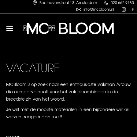
Beethovenstraat 13, Amsterdam
020 662 9780
Inst
info@mcbloom.nl
pag
open
in
i
new
win
VACATURE
MCBloom is op zoek naar een enthousiaste vakman /vrouw
die een passie heeft voor het vak bloembinden in de
breedste zin van het woord.
Je wilt met de mooiste materialen in een bijzondere winkel
werken ,reageer dan snel!!